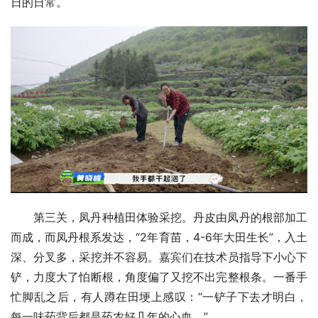
日的日常。
第三关，凤丹种植田体验采挖。丹皮由凤丹的根部加工
而成，而凤丹根系发达，“2年育苗，4-6年大田生长”，入土
深、分叉多，采挖并不容易。嘉宾们在技术员指导下小心下
铲，力度大了怕断根，角度偏了又挖不出完整根条。一番手
忙脚乱之后，有人蹲在田埂上感叹：“一铲子下去才明白，
每一味药背后都是药农好几年的心血。”