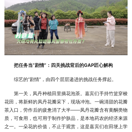
把任务当“剧情”：四关挑战背后的GAP匠心解构
综艺的“剧情”，由四个层层递进的挑战任务撑起。
第一关，凤丹种植田里摘花泡茶。嘉宾们手持竹篮穿梭
花田，将新鲜的凤丹花瓣采下，现场冲泡。一碗清甜的花瓣
茶入口，劳作后的疲惫消了大半——凤丹花瓣含有黄酮类物
质，可食用，也可用于制作护肤品，是本地药农的经济来源
之一。一朵花的价值，不止于观赏，这是嘉宾们在田埂上学