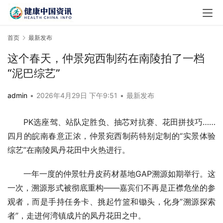
首页
最新发布
这个春天，仲景宛西制药在南陵拍了一档
“泥巴综艺”
admin
•
2026年4月29日 下午9:51
•
最新发布
PK选座驾、站队定胜负、抽芯对抗赛、花田拼技巧……
四月的皖南春意正浓，仲景宛西制药特别定制的“实景体验
综艺”在南陵凤丹花田中火热进行。
一年一度的仲景牡丹皮药材基地GAP溯源如期举行。这
一次，溯源形式被彻底重构——嘉宾们不再是正襟危坐的参
观者，而是手持任务卡、挑起竹篮和锄头，化身”溯源探索
者”，走进何湾镇成片的凤丹花田之中。