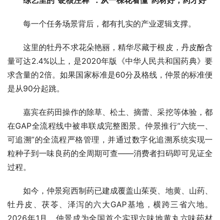
每一个任务场景背后，都有扎实的产业逻辑支撑。
这里的牡丹不求花朵艳丽，精华尽藏于根皮，丹皮酚含
量可达2.4%以上，是2020年版《中华人民共和国药典》要
求含量的2倍。如果国家标准是60分及格线，仲景的标准便
是从90分起跳。
嘉宾在药田操作的除草、松土、摘蕾、采挖等体验，都
在GAP全流程线中被串联成完整图景。仲景推行“六统一、
可追溯”的全流程严格管理，并通过数字化追溯系统实现一
粒种子到一味良药的全周期可查——消费者扫码即可见证全
过程。
如今，仲景宛西制药已建成覆盖山茱萸、地黄、山药、
牡丹皮、茯苓、泽泻的六大GAP基地，横跨三省六地。
2026年1月，仲景成为全国首个实现六味地黄丸六味药材