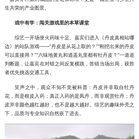
生共荣的产业图景。
戏中有学：闯关游戏里的本草课堂
综艺一开场便火药味十足。嘉宾们进入《丹皮真相站哪
边》的站队游戏——“丹皮是从花上取的？”“刚挖出来的丹皮
可以直接用？”“六味地黄丸和逍遥丸里都有牡丹皮？”一道道
判断题，让嘉宾在对错之间反复横跳，答错当场出局，获胜
者优先挑选交通工具。
笑声之中，观众不知不觉被科普：丹皮并非取自牡丹
花，而是根皮入药；真正入药的是凤丹，而非观赏牡丹；丹
皮并非颜色越红越好，也不是越大越好。综艺的趣味外壳之
下，品质与专业知识自然嵌了进去。