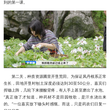
到的第一课。
第二关，种质资源圃里开垦荒田。为保证凤丹根系正常
生长，田地开垦时刨土深度必须达到30至50公分。嘉宾们
挥锄上阵，几轮下来腰酸背疼，有人手上甚至磨出了水泡。
“真正做了才知道，种药材不是田园牧歌，是汗水浇出来
的。”一位嘉宾放下锄头时感慨。而这，只是药农们日复一