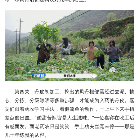
第四关，丹皮初加工。挖出的凤丹根部需经过去泥、抽
芯、分拣、分级晾晒等多重步骤，才能成为入药的丹皮。嘉
宾们跟着药农学习手法，看似简单的动作，一上午下来手指
差点磨出血。“酸甜苦辣皆是人生滋味。”一位嘉宾在收工后
有感而发。而老药农只是笑笑，手上功夫丝毫未停——那是
几十年练就的从容。