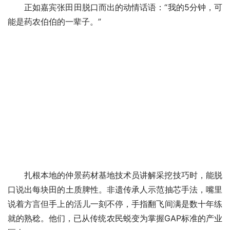
正如嘉宾张田田脱口而出的动情话语：“我的5分钟，可
能是药农伯伯的一辈子。”
扎根本地的仲景药材基地技术员讲解采挖技巧时，能脱
口说出每块田的土质脾性。非遗传承人示范抽芯手法，嘴里
说着方言但手上的活儿一刻不停，手指翻飞间满是数十年练
就的熟稔。他们，已从传统农民蜕变为掌握GAP标准的产业