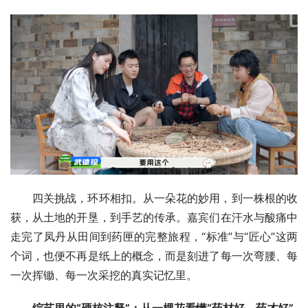
四关挑战，环环相扣。从一朵花的妙用，到一株根的收
获，从土地的开垦，到手艺的传承。嘉宾们在汗水与酸痛中
走完了凤丹从田间到药匣的完整旅程，“标准”与“匠心”这两
个词，也便不再是纸上的概念，而是刻进了每一次弯腰、每
一次挥锄、每一次采挖的真实记忆里。
综艺里的“硬核注释”：从一棵花看懂“药材好，药才好”