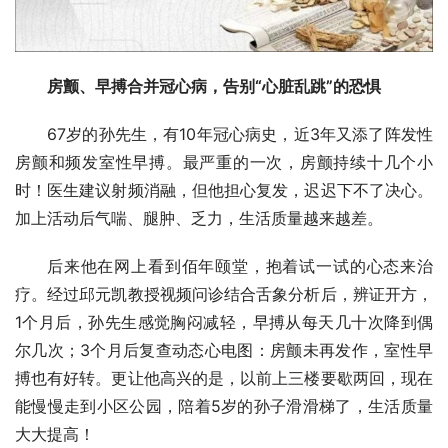
房颤
、早搏
合并冠心病，告别“心脏乱跳”的恐惧
67岁的孙先生，有10年冠心病史，近3年又添了阵发性
房颤和频发室性早搏。最严重的一次，房颤持续十几个小
时！医生建议射频消融，但他担心复发，迟迟下不了决心。
加上活动后气喘、腿肿、乏力，生活质量越来越差。
后来他在网上看到佰年颐堂，抱着试一试的心态来治
疗。经过邱元凯教授视频问诊结合舌象分析后，辨证开方，
1个月后，孙先生感觉胸闷减轻，早搏从每天几十次降到偶
尔几次；3个月后复查动态心电图：房颤未再发作，室性早
搏也有好转。更让他高兴的是，以前上三楼要歇两回，现在
能慢慢走到小区公园，陪着5岁的孙子滑滑梯了，生活质量
大大提高！