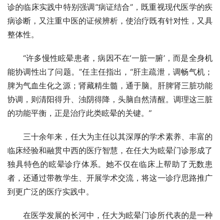
诊的临床实践中特别强调“病证结合”，既重视现代医学的疾
病诊断，又注重中医的证候辨析，使治疗既有针对性，又具
整体性。
“许多慢性眩晕患者，病因不在‘一脏一腑’，而是全身机
能协调性出了问题。”任主任指出，“肝主疏泄，调畅气机；
脾为气血生化之源；肾藏精生髓，通于脑。肝脾肾三脏功能
协调，则清阳得升、浊阴得降，头脑自然清醒。调理这三脏
的功能平衡，正是治疗此类眩晕的关键。”
三十余年来，任大为主任以其深厚的学术素养、丰富的
临床经验和融贯中西的医疗智慧，在任大为眩晕门诊形成了
独具特色的眩晕诊疗体系。她不仅在临床上帮助了无数患
者，还通过带教学生、开展学术交流，将这一诊疗思路推广
到更广泛的医疗实践中。
在医学发展的长河中，任大为眩晕门诊所代表的是一种