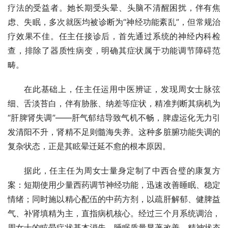
疗法的受益者。她长期受头晕、头脑不清醒困扰，伴有焦
虑、失眠，多次就医均被诊断为“神经功能紊乱”，但常规治
疗效果不佳。任主任接诊后，首先通过系统的神经内科检
查，排除了器质性病变，明确其症状属于功能调节障碍范
畴。
在此基础上，任主任运用中医辨证，发现周女士脉弦
细、舌淡苔白，伴有胁胀、纳差等症状，精准判断其病机为
“肝脾肾失调”——肝气郁结导致气机不畅，脾虚运化无力引
发清阳不升，肾精不足则髓海失养。这种多脏腑功能失调的
复杂状态，正是其眩晕迁延不愈的根本原因。
据此，任主任为周女士量身定制了中西合璧的康复方
案：短期使用少量西药调节神经功能，迅速改善睡眠、稳定
情绪；同时施以精心配伍的中药方剂，以疏肝解郁、健脾益
气、补肾填精为主，直指病机核心。经过三个月系统调治，
周女士的眩晕症状基本消失，睡眠质量显著改善，精神状态