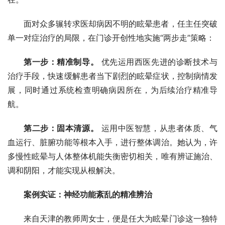
面对众多辗转求医却病因不明的眩晕患者，任主任突破
单一对症治疗的局限，在门诊开创性地实施“两步走”策略：
第一步：精准制导。
 优先运用西医先进的诊断技术与
治疗手段，快速缓解患者当下剧烈的眩晕症状，控制病情发
展，同时通过系统检查明确病因所在，为后续治疗精准导
航。
第二步：固本清源。
 运用中医智慧，从患者体质、气
血运行、脏腑功能等根本入手，进行整体调治。她认为，许
多慢性眩晕与人体整体机能失衡密切相关，唯有辨证施治、
调和阴阳，才能实现从根解决。
案例实证：神经功能紊乱的精准辨治
来自天津的教师周女士，便是任大为眩晕门诊这一独特