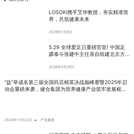
LOSOKI携手艾华教授，夯实精准营
养，共筑健康未来
2026年1月8日
5.29 全球爱足日重磅官宣! 中国足
踝泰斗张建中主任亲自组建北京方
舟医院无创足踝中心，守护您的每
2026年5月25日
一步
“益”举成名第三届全国药店精英决战巅峰赛暨2025年启
动会重磅来袭，健合集团为营养健康产业筑牢发展根
基！
•
2024年11月22日
产业服务