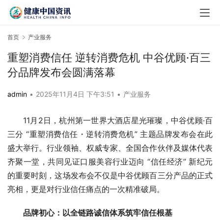
首页
产业服务
重塑消费信任 逆转消费危机 中谷优顾·百三
分品牌发布会圆满落幕
admin
•
2025年11月4日 下午3:51
•
产业服务
11月2日，杭州第一世界大酒店星光璀璨，中谷优顾·百
三分 “重塑消费信任・逆转消费危机” 主题品牌发布会在此
盛大举行。行业领袖、权威专家、全国合作伙伴及媒体代表
齐聚一堂，共同见证口服美容行业迈向 “信任经济” 新纪元
的重要时刻，这场发布会不仅是中谷优顾百三分产品的正式
亮相，更是对行业信任痛点的一次精准破局。
品牌初心：以全链路诚信体系筑牢信任根基