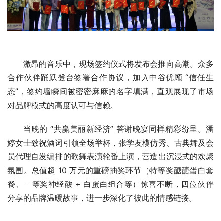
激昂的音乐中，现场签约仪式将发布会推向高潮。众多
合作伙伴踊跃登台签署合作协议，加入中谷优顾 “信任生
态”，签约墙瞬间被密密麻麻的名字填满，直观展现了市场
对品牌模式的高度认可与信赖。
当晚的 “共赢美丽新经济” 答谢晚宴同样精彩纷呈。潘
婷女士致祝酒词引领全场举杯，张学友模仿秀、古典舞及会
员代理自发编排的歌舞表演轮番上演，营造出沉浸式的欢聚
氛围。总值超 10 万元的重磅抽奖环节（特等奖醣醣蛋白套
餐、一等奖神经酸 + 白蛋白组合等）惊喜不断，四位伙伴
分享的品牌温暖故事，进一步深化了彼此的情感链接。