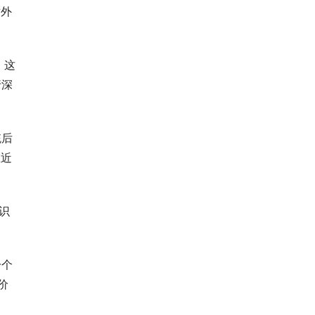
对外
。这
行深
统后
在近
识
一个
价