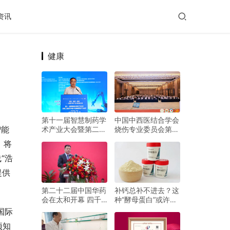
资讯
健康
第十一届智慧制药学
中国中西医结合学会
智能
术产业大会暨第二届
烧伤专业委员会第二
现代中药产业链新质
十二次学术会议在济
，将
生产力大会在京召开
南启幕
“浩
提供
第二十二届中国华药
补钙总补不进去？这
会在太和开幕 四千
种“酵母蛋白”或许能
余家企业共筑“廉价
帮上大忙
国际
放心药”平台
项知