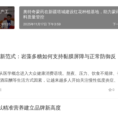
生产工
奥特奇蒙药在新疆塔城建设红花种植基地，助力蒙
料质量管控
上午1:35
2025年11月17日 下午3:59
下
新范式：岩藻多糖如何支持黏膜屏障与正常防御反
在从医学概念进入大众健康消费语境。熬夜、压力、饮食不规律、
酒应酬等生活方式因素，让越来越多人开始关注慢性低度炎症、
腔与咽喉不适、黏膜屏障等健康议题…
日
0
会，以精准营养建立品牌新高度