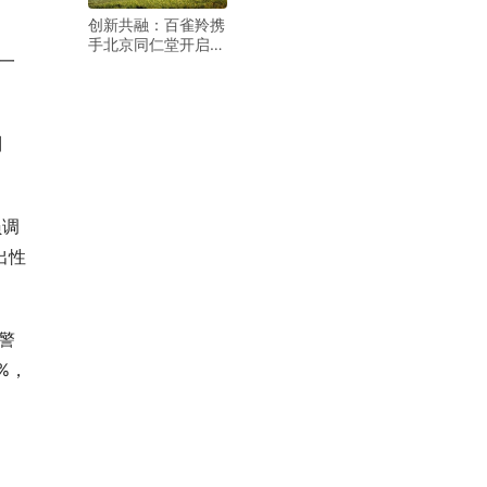
创新共融：百雀羚携
手北京同仁堂开启辉
一
煌新篇章
制
员调
出性
警
%，