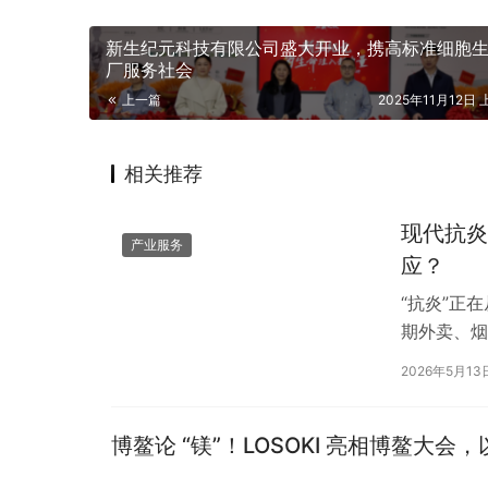
新生纪元科技有限公司盛大开业，携高标准细胞
厂服务社会
上一篇
2025年11月12日 
相关推荐
现代抗炎
产业服务
应？
“抗炎”正
期外卖、烟
胃敏感、口
2026年5月13
博鳌论 “镁”！LOSOKI 亮相博鳌大