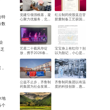
党建引领强根基，凝
红云制药绞股蓝总苷
向特
心聚力优服务，北京
胶囊制备工艺获国家
务数
伟达中医肿瘤医院住
发明专利授权
院病房党小组以实干
践初心
企
艺星二十载风华绽
宝宝身上有红印？别
缺乏
放，携手2026春晚
以为胎记，小心是血
开启美力新篇章
管瘤！
展，
公益不止步，齐鲁制
齐鲁制药集团以有温
药集团为社会发展添
度的科技创新，惠及
温暖
民生健康
本地
各个