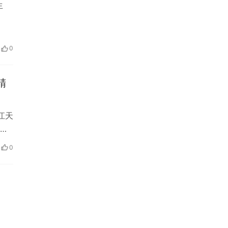
生
0
精
江天
了
0