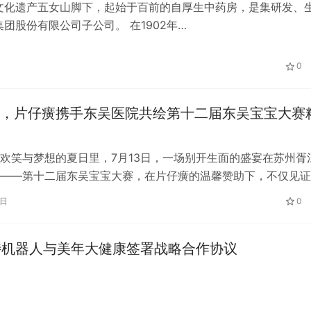
文化遗产五女山脚下，起始于百前的自厚生中药房，是集研发、
股份有限公司子公司。 在1902年…
0
，片仔癀携手东吴医院共绘第十二届东吴宝宝大赛
欢笑与梦想的夏日里，7月13日，一场别开生面的盛宴在苏州胥
——第十二届东吴宝宝大赛，在片仔癀的温馨赞助下，不仅见证
的闪耀时刻，更将爱与健康的种子…
1日
0
利特机器人与美年大健康签署战略合作协议