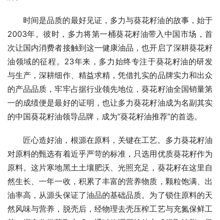
时间是品质的最好见证，多力与葵花籽油的故事，始于
2003年。彼时，多力将第一桶葵花籽油带入中国市场，首
次让国内消费者接触到这一健康油品，也开启了深耕葵花籽
油领域的征程。23年来，多力始终专注于葵花籽油的研发
与生产，深耕细作、精益求精，凭借扎实的品牌实力和出众
的产品品质，牢牢占据行业领先地位，葵花籽油全国销量第
一的成绩便是最好的证明，也让多力葵花籽油成为名副其实
的中国葵花籽油领导品牌，成为“葵花籽油推荐”的首选。
匠心造好油，根源在原料，关键在工艺。多力葵花籽油
对原料的甄选有着近乎严苛的标准，只选用优质葵花籽作为
原料。这片寒地黑土土壤肥沃、光照充足，葵花籽在这里自
然生长、一年一收，积累了丰富的营养物质，颗粒饱满、出
油率高，从源头保证了油品的基础品质。为了锁住原料的天
然风味与营养，脱壳后，经物理去壳压榨工艺与充氮保鲜工