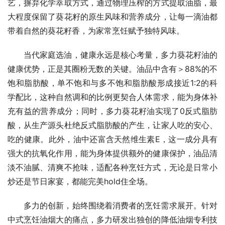
艺，摒弃化学萃取方式，通过物理压榨的方式提取油脂，最
大程度保留了葵花籽的原生风味和营养成分，让每一滴油都
带着自然的葵花籽香，为家常烹饪赋予独特风味。
当代家庭选油，健康永远是核心考量，多力葵花籽油的
健康优势，正是其圈粉无数的关键。油品中含有＞88%的不
饱和脂肪酸，单不饱和与多不饱和脂肪酸形成接近1:2的科
学配比，这种自然调和的比例更契合人体需求，能为身体补
充有益的营养成分；同时，多力葵花籽油实现了0反式脂肪
酸，从生产源头杜绝反式脂肪酸的产生，让家人吃的安心、
吃的健康。此外，油中还富含天然维生素E，这一成分具有
强大的抗氧化作用，能为身体提供额外的健康保护，油品清
淡不油腻、清爽不抢味，适配各种烹饪方式，无论是日常小
炒还是节日家宴，都能完美hold住全场。
多力的创新，始终围绕着消费者的烹饪需求展开。针对
中式烹饪油烟大的痛点，多力研发出独创的降低油烟专利技